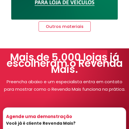
Outros materiais
Mais de 5.000 lojas
já
escolheram o Revenda
Mais.
Preencha abaixo e um especialista entra em contato
para mostrar como o Revenda Mais funciona na prática.
Agende uma demonstração
Você já é cliente Revenda Mais?