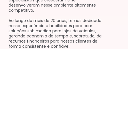
especialistas que cresceram e se
desenvolveram nesse ambiente altamente
competitivo.
Ao longo de mais de 20 anos, temos dedicado
nossa experiência e habilidades para criar
soluções sob medida para lojas de veículos,
gerando economia de tempo e, sobretudo, de
recursos financeiros para nossos clientes de
forma consistente e confiável.
F
I
Y
L
W
a
n
o
i
o
c
s
u
n
r
e
t
t
k
d
Institucional
b
a
u
e
p
o
g
b
d
r
o
r
e
i
e
k
a
n
s
Código de Conduta Fornecedores
-
m
s
f
Canal de Denúncias Grupo Webmotors
Termos de Uso e Política de Privacidade
Política de Cookies
Cartilha LGPD