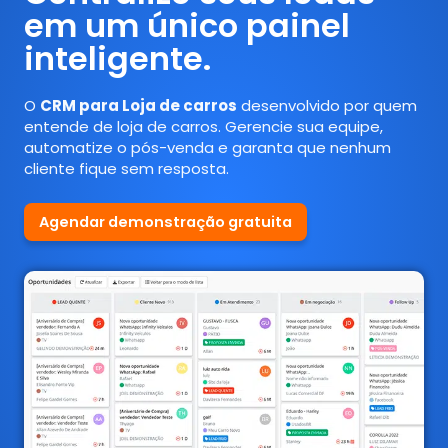
em um único painel
inteligente.
O
CRM para Loja de carros
desenvolvido por quem
entende de loja de carros. Gerencie sua equipe,
automatize o pós-venda e garanta que nenhum
cliente fique sem resposta.
Agendar demonstração gratuita