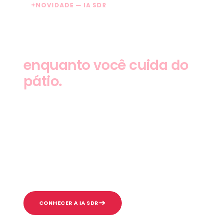
NOVIDADE — IA SDR
Sua loja respondendo
leads
enquanto você cuida do
pátio.
A IA SDR entra na conversa assim que o lead
chega no WhatsApp. Em segundos, ela
responde dúvidas com base no seu estoque,
identifica o orçamento, mapeia a troca e
entrega o contato qualificado pro vendedor
fechar.
CONHECER A IA SDR