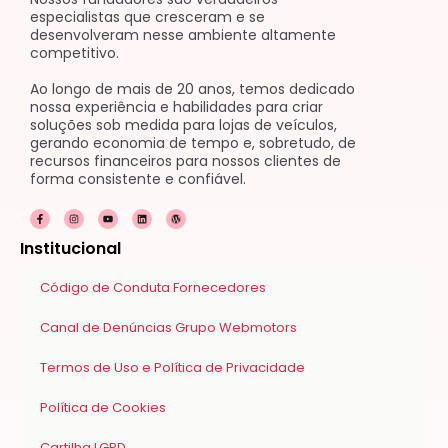
especialistas que cresceram e se
desenvolveram nesse ambiente altamente
competitivo.
Ao longo de mais de 20 anos, temos dedicado
nossa experiência e habilidades para criar
soluções sob medida para lojas de veículos,
gerando economia de tempo e, sobretudo, de
recursos financeiros para nossos clientes de
forma consistente e confiável.
F
I
Y
L
W
a
n
o
i
o
c
s
u
n
r
e
t
t
k
d
Institucional
b
a
u
e
p
o
g
b
d
r
o
r
e
i
e
k
a
n
s
Código de Conduta Fornecedores
-
m
s
f
Canal de Denúncias Grupo Webmotors
Termos de Uso e Política de Privacidade
Política de Cookies
Cartilha LGPD