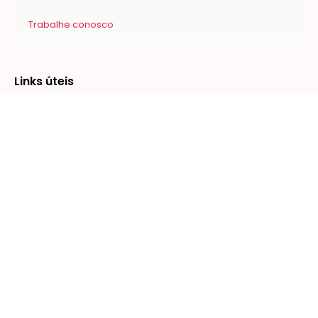
Trabalhe conosco
Links úteis
Planos
Criar conta
Blog
Materiais para download
Central de ajuda
Soluções
CRM