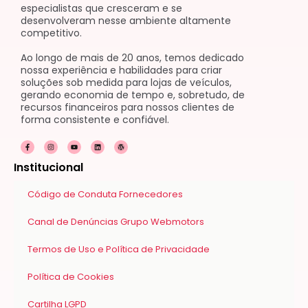
especialistas que cresceram e se
desenvolveram nesse ambiente altamente
competitivo.
Ao longo de mais de 20 anos, temos dedicado
nossa experiência e habilidades para criar
soluções sob medida para lojas de veículos,
gerando economia de tempo e, sobretudo, de
recursos financeiros para nossos clientes de
forma consistente e confiável.
F
I
Y
L
W
a
n
o
i
o
c
s
u
n
r
e
t
t
k
d
Institucional
b
a
u
e
p
o
g
b
d
r
o
r
e
i
e
k
a
n
s
Código de Conduta Fornecedores
-
m
s
f
Canal de Denúncias Grupo Webmotors
Termos de Uso e Política de Privacidade
Política de Cookies
Cartilha LGPD