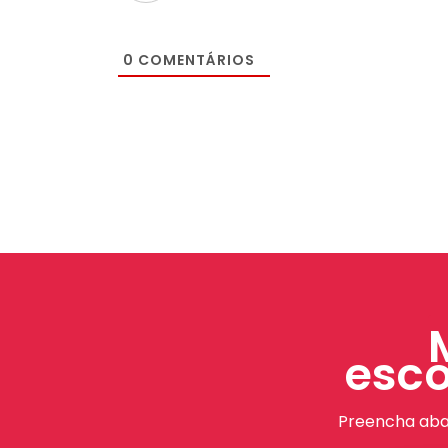
0
COMENTÁRIOS
esco
Preencha aba