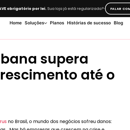
·
VE obrigatório por lei.
Sua loja já está regularizada?
FALAR COM
Home
Soluções
Planos
Histórias de sucesso
Blog
ibana supera
crescimento até o
rus
no Brasil, o mundo dos negócios sofreu danos:
ias… Mas há empresas que crescem na crise e