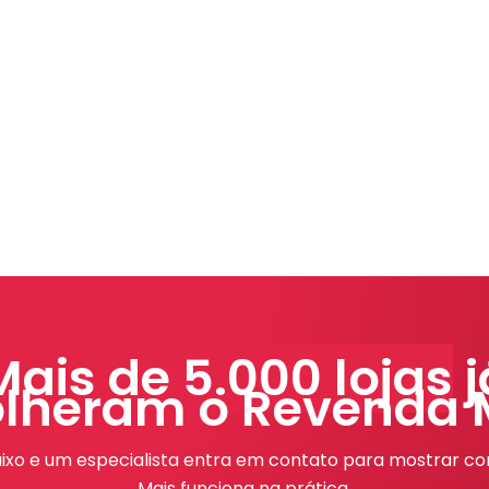
Mais de 5.000 lojas
j
lheram o Revenda 
ixo e um especialista entra em contato para mostrar c
Mais funciona na prática.