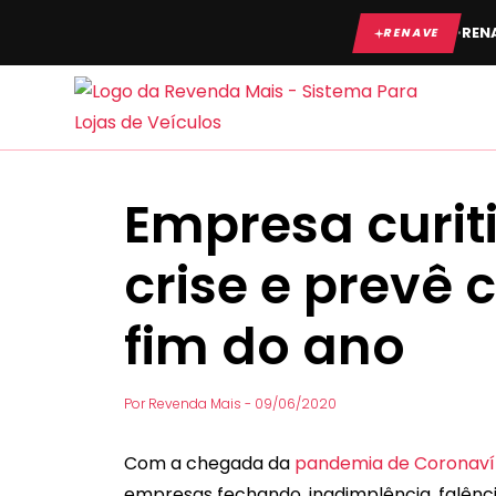
Ir
·
RENA
RENAVE
para
o
conteúdo
Empresa curit
crise e prevê 
fim do ano
Por
Revenda Mais
-
09/06/2020
Com a chegada da
pandemia de Coronaví
empresas fechando, inadimplência, falênc