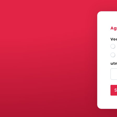
Ag
Voc
ut
S