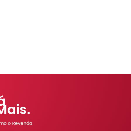
á
Mais.
omo o Revenda