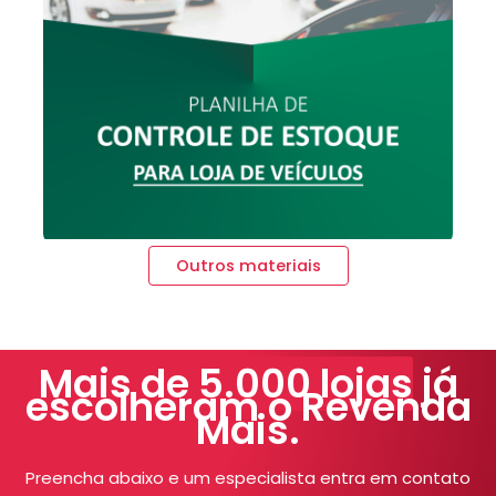
Outros materiais
Mais de 5.000 lojas
já
escolheram o Revenda
Mais.
Preencha abaixo e um especialista entra em contato