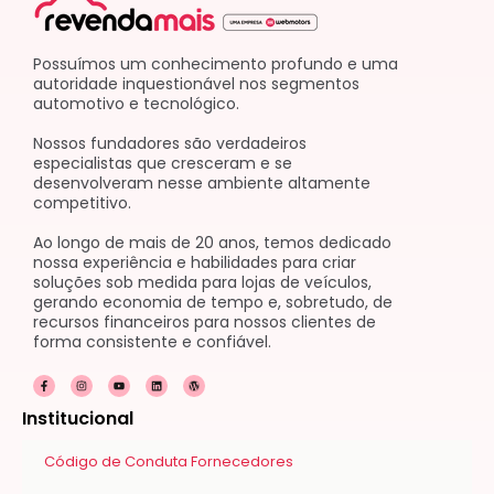
Possuímos um conhecimento profundo e uma
autoridade inquestionável nos segmentos
automotivo e tecnológico.
Nossos fundadores são verdadeiros
especialistas que cresceram e se
desenvolveram nesse ambiente altamente
competitivo.
Ao longo de mais de 20 anos, temos dedicado
nossa experiência e habilidades para criar
soluções sob medida para lojas de veículos,
gerando economia de tempo e, sobretudo, de
recursos financeiros para nossos clientes de
forma consistente e confiável.
F
I
Y
L
W
a
n
o
i
o
c
s
u
n
r
e
t
t
k
d
Institucional
b
a
u
e
p
o
g
b
d
r
o
r
e
i
e
k
a
n
s
Código de Conduta Fornecedores
-
m
s
f