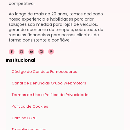
competitivo.
Ao longo de mais de 20 anos, temos dedicado
nossa experiência e habilidades para criar
soluções sob medida para lojas de veículos,
gerando economia de tempo e, sobretudo, de
recursos financeiros para nossos clientes de
forma consistente e confiável.
F
I
Y
L
W
a
n
o
i
o
c
s
u
n
r
e
t
t
k
d
Institucional
b
a
u
e
p
o
g
b
d
r
o
r
e
i
e
k
a
n
s
Código de Conduta Fornecedores
-
m
s
f
Canal de Denúncias Grupo Webmotors
Termos de Uso e Política de Privacidade
Política de Cookies
Cartilha LGPD
Trabalhe conosco