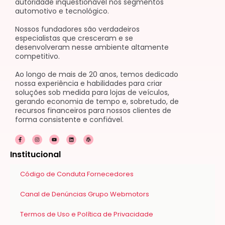
autoridade inquestionável nos segmentos
automotivo e tecnológico.
Nossos fundadores são verdadeiros
especialistas que cresceram e se
desenvolveram nesse ambiente altamente
competitivo.
Ao longo de mais de 20 anos, temos dedicado
nossa experiência e habilidades para criar
soluções sob medida para lojas de veículos,
gerando economia de tempo e, sobretudo, de
recursos financeiros para nossos clientes de
forma consistente e confiável.
F
I
Y
L
W
a
n
o
i
o
c
s
u
n
r
e
t
t
k
d
Institucional
b
a
u
e
p
o
g
b
d
r
o
r
e
i
e
k
a
n
s
Código de Conduta Fornecedores
-
m
s
f
Canal de Denúncias Grupo Webmotors
Termos de Uso e Política de Privacidade