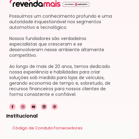
Possuímos um conhecimento profundo e uma
autoridade inquestionável nos segmentos
automotivo e tecnológico.
Nossos fundadores são verdadeiros
especialistas que cresceram e se
desenvolveram nesse ambiente altamente
competitivo.
Ao longo de mais de 20 anos, temos dedicado
nossa experiência e habilidades para criar
soluções sob medida para lojas de veículos,
gerando economia de tempo e, sobretudo, de
recursos financeiros para nossos clientes de
forma consistente e confiável.
F
I
Y
L
W
a
n
o
i
o
c
s
u
n
r
e
t
t
k
d
Institucional
b
a
u
e
p
o
g
b
d
r
o
r
e
i
e
k
a
n
s
Código de Conduta Fornecedores
-
m
s
f