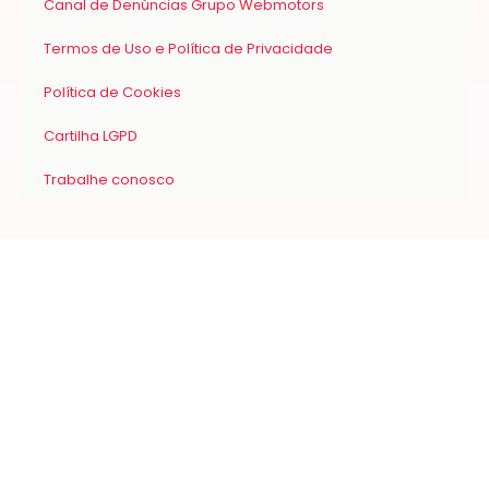
Canal de Denúncias Grupo Webmotors
Termos de Uso e Política de Privacidade
Política de Cookies
Cartilha LGPD
Trabalhe conosco
Links úteis
Planos
Criar conta
Blog
Materiais para download
Central de ajuda