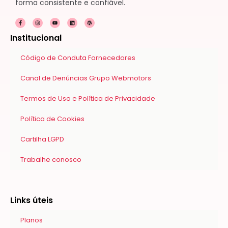
forma consistente e confiável.
F
I
Y
L
W
a
n
o
i
o
c
s
u
n
r
e
t
t
k
d
Institucional
b
a
u
e
p
o
g
b
d
r
o
r
e
i
e
k
a
n
s
Código de Conduta Fornecedores
-
m
s
f
Canal de Denúncias Grupo Webmotors
Termos de Uso e Política de Privacidade
Política de Cookies
Cartilha LGPD
Trabalhe conosco
Links úteis
Planos