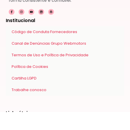
forma consistente e confiável.
F
I
Y
L
W
a
n
o
i
o
c
s
u
n
r
e
t
t
k
d
Institucional
b
a
u
e
p
o
g
b
d
r
o
r
e
i
e
k
a
n
s
Código de Conduta Fornecedores
-
m
s
f
Canal de Denúncias Grupo Webmotors
Termos de Uso e Política de Privacidade
Política de Cookies
Cartilha LGPD
Trabalhe conosco
Links úteis
Planos