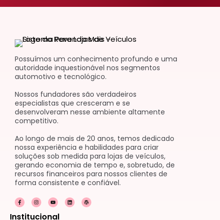
Possuímos um conhecimento profundo e uma
autoridade inquestionável nos segmentos
automotivo e tecnológico.
Nossos fundadores são verdadeiros
especialistas que cresceram e se
desenvolveram nesse ambiente altamente
competitivo.
Ao longo de mais de 20 anos, temos dedicado
nossa experiência e habilidades para criar
soluções sob medida para lojas de veículos,
gerando economia de tempo e, sobretudo, de
recursos financeiros para nossos clientes de
forma consistente e confiável.
F
I
Y
L
W
a
n
o
i
o
c
s
u
n
r
e
t
t
k
d
Institucional
b
a
u
e
p