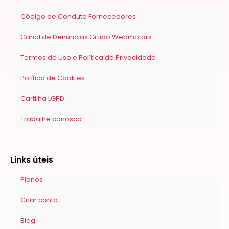
o
g
b
d
r
o
r
e
i
e
k
a
n
s
Código de Conduta Fornecedores
-
m
s
f
Canal de Denúncias Grupo Webmotors
Termos de Uso e Política de Privacidade
Política de Cookies
Cartilha LGPD
Trabalhe conosco
Links úteis
Planos
Criar conta
Blog