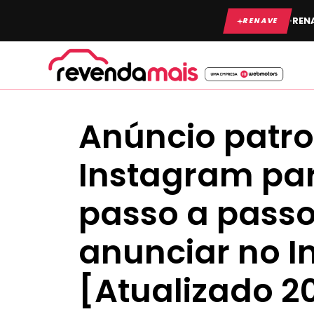
Ir
·
RENA
RENAVE
para
o
conteúdo
Anúncio patr
Instagram par
passo a pass
anunciar no 
[Atualizado 2