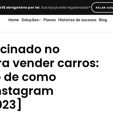
·
VE obrigatório por lei.
Sua loja já está regularizada?
FALAR COM
Home
Soluções
Planos
Histórias de sucesso
Blog
ocinado no
a vender carros:
o de como
Instagram
023]