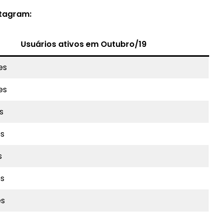
stagram:
Usuários ativos em Outubro/19
es
es
s
es
s
es
es