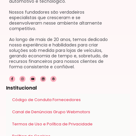
automotivo e tecnológico.
Nossos fundadores são verdadeiros
especialistas que cresceram e se
desenvolveram nesse ambiente altamente
competitivo.
Ao longo de mais de 20 anos, temos dedicado
nossa experiência e habilidades para criar
soluções sob medida para lojas de veículos,
gerando economia de tempo e, sobretudo, de
recursos financeiros para nossos clientes de
forma consistente e confiável.
F
I
Y
L
W
a
n
o
i
o
c
s
u
n
r
e
t
t
k
d
Institucional
b
a
u
e
p
o
g
b
d
r
o
r
e
i
e
k
a
n
s
Código de Conduta Fornecedores
-
m
s
f
Canal de Denúncias Grupo Webmotors
Termos de Uso e Política de Privacidade