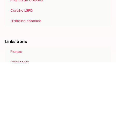
Política de Cookies
Cartilha LGPD
Trabalhe conosco
Links úteis
Planos
Criar conta
Blog
Materiais para download
Central de ajuda
Soluções